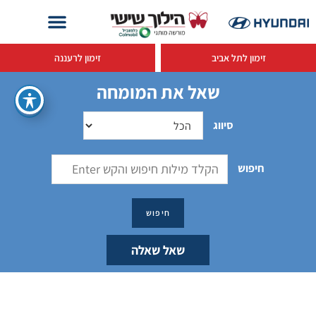
זימון לתל אביב
זימון לרעננה
שאל את המומחה
סיווג
חיפוש
שאל שאלה