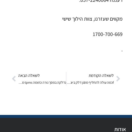
מקווים שעזרנו, צוות הילוך שישי
1700-700-669
.
לשאלה הקודמת
לשאלה הבאה
fכמה עולה להחליף מסנן דלק ביונדי גטס 2009
נדלקה במסך נורה כתומה tpms מה זה אומר?
אודות