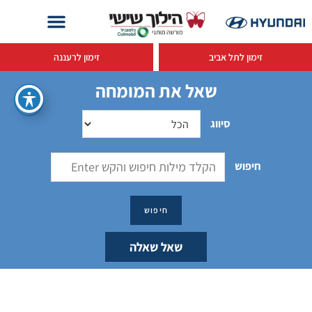
זימון לתל אביב
זימון לרעננה
שאל את המומחה
סיווג
חיפוש
שאל שאלה