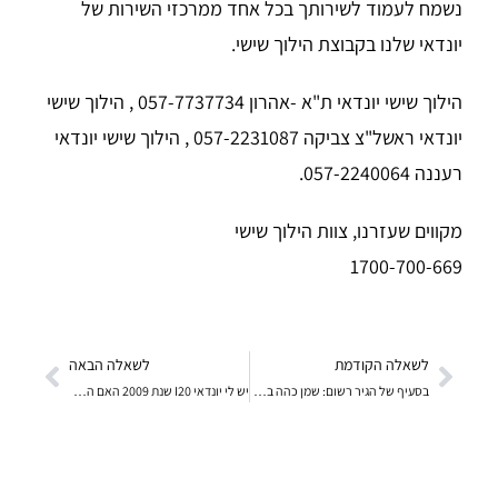
נשמח לעמוד לשירותך בכל אחד ממרכזי השירות של
יונדאי שלנו בקבוצת הילוך שישי.
הילוך שישי יונדאי ת"א -אהרון 057-7737734 , הילוך שישי
יונדאי ראשל"צ צביקה 057-2231087 , הילוך שישי יונדאי
רעננה 057-2240064.
מקווים שעזרנו, צוות הילוך שישי
1700-700-669
לשאלה הקודמת
לשאלה הבאה
בסעיף של הגיר רשום: שמן כהה בלאי דיסקיות בגיר, נקי
יש לי יונדאי I20 שנת 2009 האם המגבים לרכב זה מיוחד