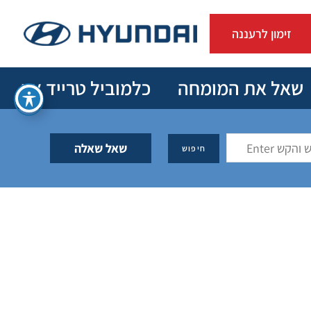
זימון לרעננה
שאל את המומחה
כלמוביל טרייד אין
שאל שאלה