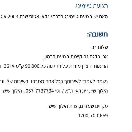
רצועת טיימינג
האם יש רצועת טיימינג ברכב יונדאי אטוס שנת 2003 אוטומטית?
תשובה:
שלום רב,
אכן בדגם זה קיימת רצועת תזמון,
הוראות היצרן מורות על החלפה כל 90,000 ק"מ או 36 חודשים הקודם מבניהם,
נשמח לעמוד לשירותך בכל אחד ממרכזי השירות של יונדא
הילוך שישי יונדאי ת"א ?יוסי 057-7737734 , הילוך שישי יונדאי ראשל"צ צביקה 057-2231087 , הילוך שישי יונדאי רעננה 057-2240064.
מקווים שעזרנו, צוות הילוך שישי
1700-700-669