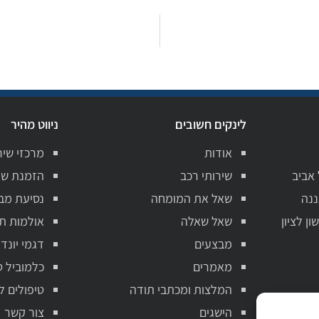
לינקים חשובים
ניווט מהיר
אודות
מרכזי שיר
 אביב
שירותי רכב
הזמנת שי
ננה
שאל את המומחה
נסיעת מב
ן לציון
שאל שאלה
אולמות ת
מבצעים
דגמי יונדא
מאמרים
כלמוביל ט
המלצות ומכתבי תודה
טיפולים ל
הישגים
צור קשר