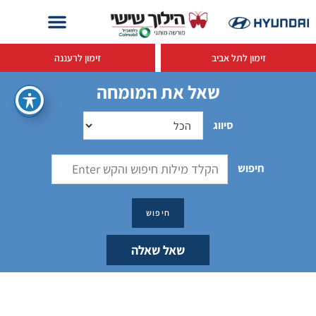
זימון לתל אביב
זימון לרעננה
שאל את המומחה
סיווג
חיפוש
שאל שאלה