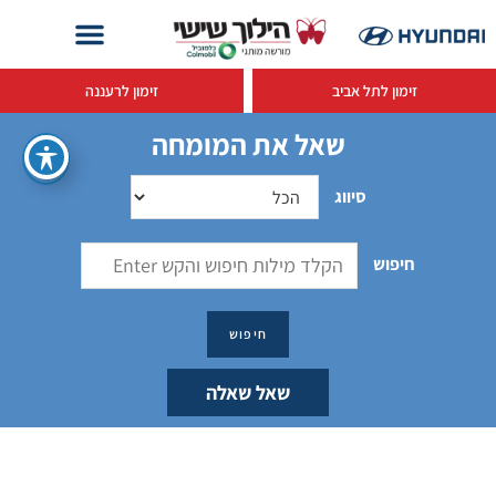
זימון לתל אביב
זימון לרעננה
שאל את המומחה
סיווג
חיפוש
שאל שאלה