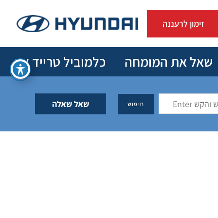
זימון לרעננה
שאל את המומחה
כלמוביל טרייד אין
שאל שאלה