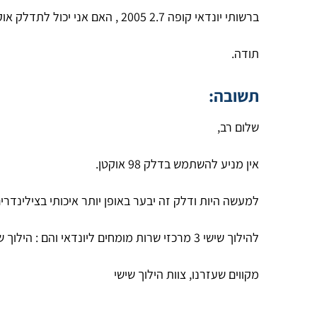
ברשותי יונדאי קופה 2.7 2005 , האם אני יכול לתדלק אוקטן 98.. ? והאם הדבר יגרום לשינו בפעולת המנוע לטובה וכו'..?
תודה.
תשובה:
שלום רב,
אין מניע להשתמש בדלק 98 אוקטן.
למעשה היות ודלק זה יבער באופן יותר איכותי בצילינדר
להילוך שישי 3 מרכזי שרות מומחים ליונדאי והם : הילוך שישי ראשל"צ ? צביקה 057-2231087 הילוך שישי ת"א/יפו ? אהרון, 057-7737734 ,
מקווים שעזרנו, צוות הילוך שישי