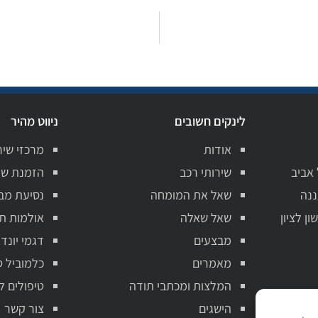
לינקים חשובים
ניווט מהיר
אודות
מרכזי שיר
 אביב
שירותי רכב
הזמנת שי
ננה
שאל את המומחה
נסיעת מב
ן לציון
שאל שאלה
אולמות ת
מבצעים
דגמי יונדא
מאמרים
כלמוביל ט
המלצות ומכתבי תודה
טיפולים ל
הישגים
צור קשר