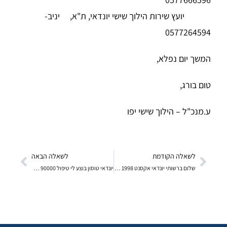
יועץ שירות הילוך שישי יונדאי, ת"א, יניב-
0577264594
המשך יום נפלא,
טום בורג,
ע.מנכ"ל – הילוך שישי יפו
לשאלה הקודמת
לשאלה הבאה
שלום ברשותי יונדאי אקסנט 1998 אוטומאט לאחר קצר שהת
יונדאי טוסון בוצע לי טיפול 90000 טימינג שמן גיר פי