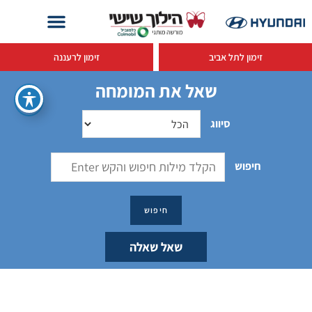
זימון לתל אביב
זימון לרעננה
שאל את המומחה
סיווג
חיפוש
שאל שאלה