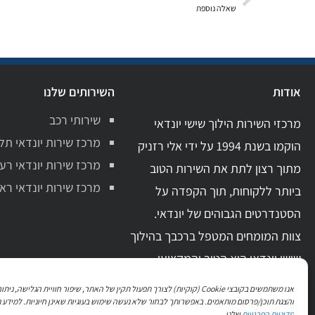
שאלה נוספת
אודות
השירותים שלנו
שירותי רכב
מרכזי השירות הילוך שישי יונדאי
מרכז שירות יונדאי תל
הוקמו בשנת 1994 על ידי אלי רזניק
מרכז שירות יונדאי רע
מתוך רצון לתת את השירות הטוב
מרכז שירות יונדאי ראשו
ביותר ללקוחות, תוך הקפדה על
הסטנדרטים הגבוהים של יונדאי.
צוות המומחים המטפל ברכבך בהילוך
שישי יונדאי הוא הטוב והמקצועי
ביותר בתחום. בעל ידע מקצועי מקיף
אנו משתמשים בקובצי Cookie (קוקיות) לצורך תפעול תקין של האתר, שיפור חוויית הגלישה, 
וניסיון מעשי רב.
והצגת תוכן/פרסום מותאמים. באפשרותך לבחור שלא נעשה שימוש בעוגיות שאינן חיוניות. למידע נ
מדיניות הפרטיות
שלנו