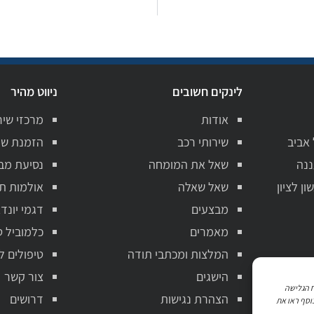
לינקים חשובים
ניווט מהיר
אודות
מרכזי שיר
 אביב
שירותי רכב
הזמנת שי
ננה
שאל את המומחה
נסיעת מב
ן לציון
שאל שאלה
אולמות ת
מבצעים
דגמי יונדא
מאמרים
כלמוביל ט
המלצות ומכתבי תודה
טיפולים ל
הישגים
צור קשר
ניתוח הגלישה
הצהרת נגישות
דרושים
וסף ראו את