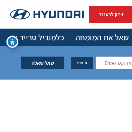
זימון לרעננה
שאל את המומחה
כלמוביל טרייד אין
שאל שאלה