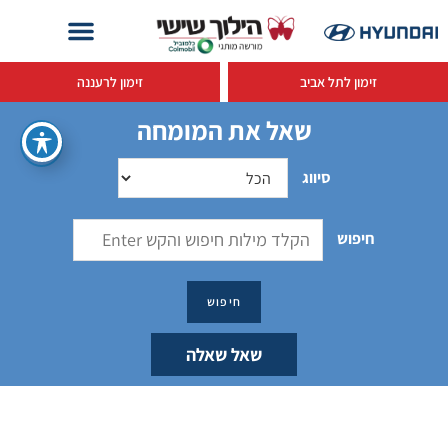
זימון לתל אביב
זימון לרעננה
שאל את המומחה
סיווג
חיפוש
שאל שאלה