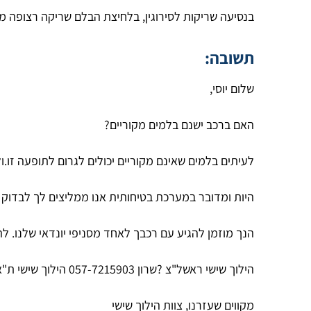
בנסיעה שריקות לסירוגין, בלחיצת הבלם שריקה רצופה
תשובה:
שלום יוסי,
האם ברכב ישנם בלמים מקוריים?
לעיתים בלמים שאינם מקוריים יכולים לגרום לתופעה זו.
ו
היות ומדובר במערכת בטיחותית אנו ממליצים לך לבדוק א
הנך מוזמן להגיע עם רכבך לאחד מסניפי יונדאי שלנו. להילוך שישי 3 מרכזי שרות מומחי
הילוך שישי ראשל"צ ?שרון 057-7215903 הילוך שישי ת"א/יפו ? אהרון, 057-7737734 , הילוך שישי רעננה ? אבי, 057-7266049.
מקווים שעזרנו, צוות הילוך שישי