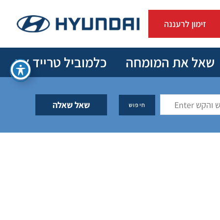
זימון לרעננה
שאל את המומחה
כלמוביל טרייד אין
שאל שאלה