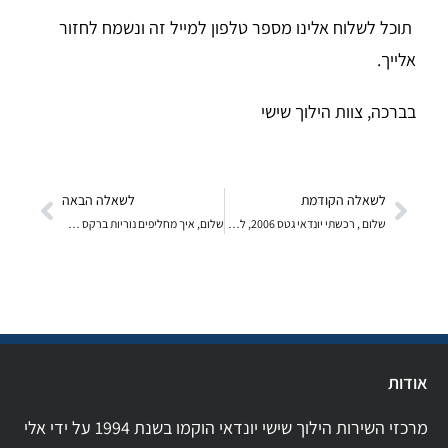
תוכל לשלוח אלינו מספר טלפון למייל זה ונשמח לחזור
אלייך.
בברכה, צוות הילוך שישי
לשאלה הקודמת
לשאלה הבאה
שלום , רכשתי יונדאי גטס 2006, ללא ספר הרכב. לאחר י
שלום, איך מחליפים נוריות ברקס שרופות באקסנט 2007,
אודות
מרכזי השירות הילוך שישי יונדאי הוקמו בשנת 1994 על ידי אלי