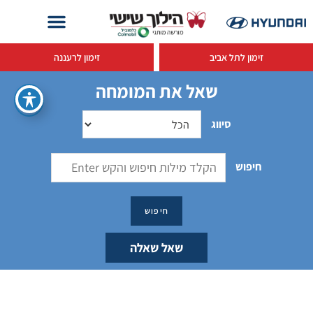
זימון לתל אביב
זימון לרעננה
שאל את המומחה
סיווג
חיפוש
שאל שאלה