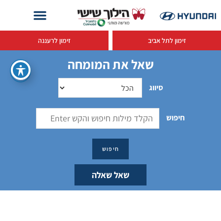
זימון לתל אביב
זימון לרעננה
שאל את המומחה
סיווג
חיפוש
שאל שאלה