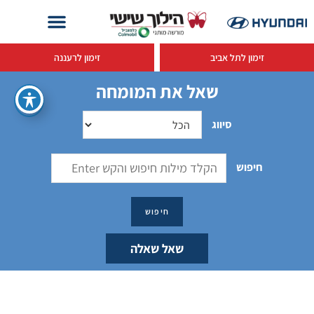
זימון לתל אביב
זימון לרעננה
שאל את המומחה
סיווג
חיפוש
שאל שאלה