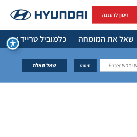
זימון לרעננה
שאל את המומחה
כלמוביל טרייד אין
שאל שאלה