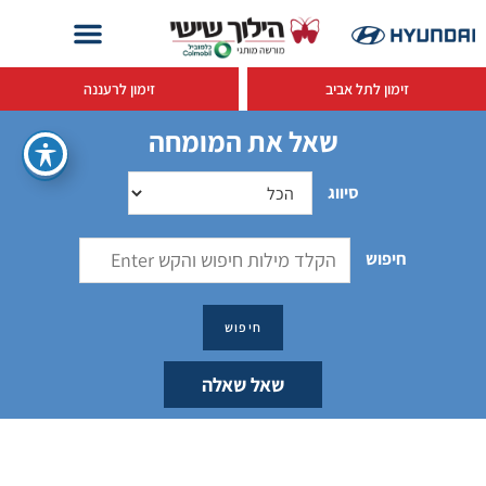
זימון לתל אביב
זימון לרעננה
שאל את המומחה
סיווג
חיפוש
שאל שאלה