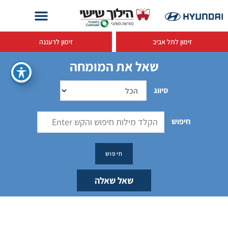
זימון לתל אביב
זימון לרעננה
שאל את המומחה
סיווג
חיפוש
שאל שאלה