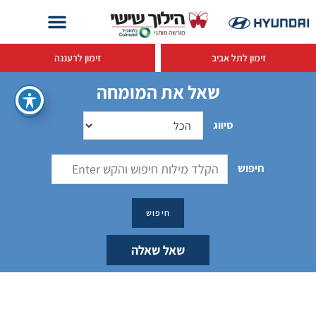
זימון לתל אביב
זימון לרעננה
שאל את המומחה
סיווג
חיפוש
שאל שאלה