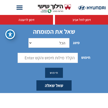
זימון לתל אביב
זימון לרעננה
שאל את המומחה
סיווג
חיפוש
שאל שאלה