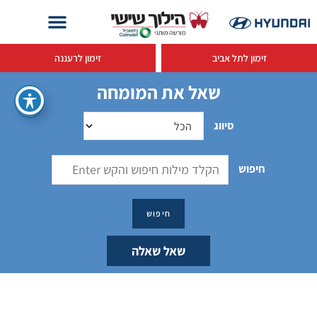
זימון לתל אביב
זימון לרעננה
שאל את המומחה
סיווג
חיפוש
שאל שאלה