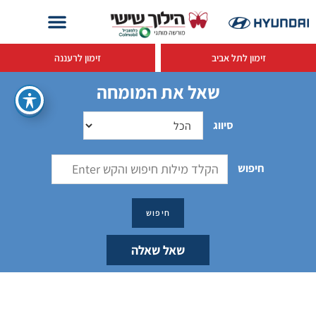
זימון לתל אביב
זימון לרעננה
שאל את המומחה
סיווג
חיפוש
שאל שאלה