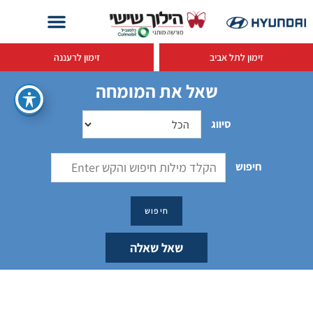
זימון לתל אביב
זימון לרעננה
שאל את המומחה
סיווג
חיפוש
שאל שאלה