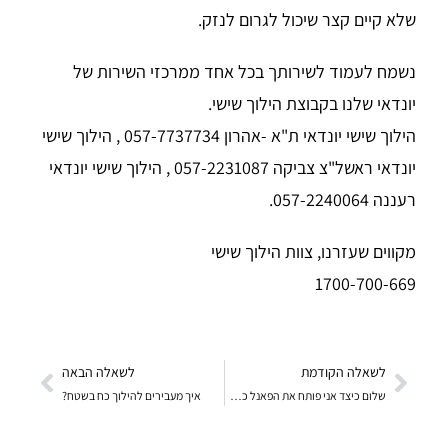
שלא קיים קצר שיכול לגרום לנזק.
נשמח לעמוד לשירותך בכל אחד ממרכזי השירות של
יונדאי שלנו בקבוצת הילוך שישי.
הילוך שישי יונדאי ת"א -אהרון 057-7737734 , הילוך שישי
יונדאי ראשל"צ צביקה 057-2231087 , הילוך שישי יונדאי
רעננה 057-2240064.
מקווים שעזרנו, צוות הילוך שישי
1700-700-669
לשאלה הקודמת
לשאלה הבאה
שלום כיצד אני פותח את הפאנל כדי להחליף נורית חווי
איך מעבירים להילוך כח בשטח?