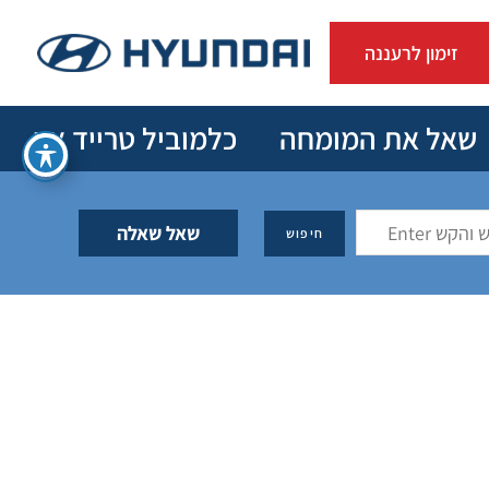
זימון לרעננה
שאל את המומחה
כלמוביל טרייד אין
שאל שאלה