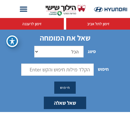
זימון לתל אביב
זימון לרעננה
שאל את המומחה
סיווג
חיפוש
שאל שאלה