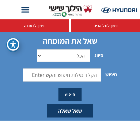
זימון לתל אביב
זימון לרעננה
שאל את המומחה
סיווג
חיפוש
שאל שאלה