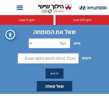
זימון לתל אביב
זימון לרעננה
שאל את המומחה
סיווג
חיפוש
שאל שאלה