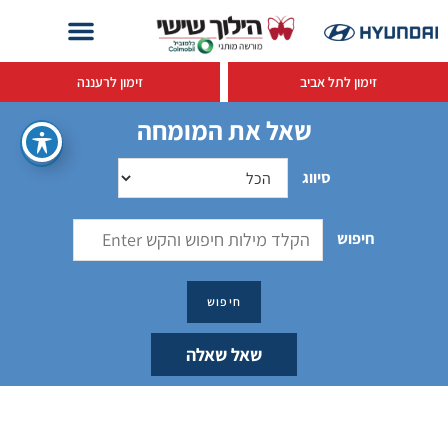
זימון לתל אביב
זימון לרעננה
שאל את המומחה
סיווג
חיפוש
שאל שאלה