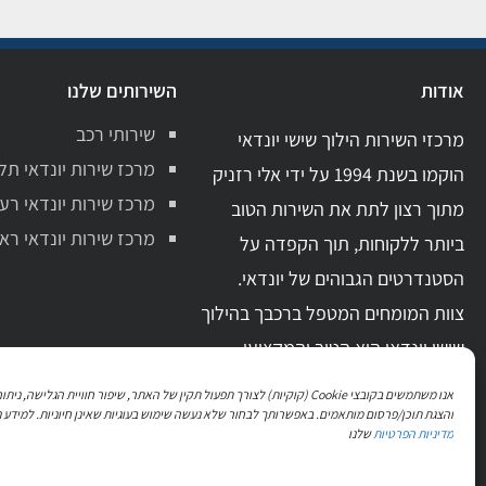
אודות
השירותים שלנו
שירותי רכב
מרכזי השירות הילוך שישי יונדאי
מרכז שירות יונדאי תל
הוקמו בשנת 1994 על ידי אלי רזניק
מרכז שירות יונדאי רע
מתוך רצון לתת את השירות הטוב
מרכז שירות יונדאי ראשו
ביותר ללקוחות, תוך הקפדה על
הסטנדרטים הגבוהים של יונדאי.
צוות המומחים המטפל ברכבך בהילוך
שישי יונדאי הוא הטוב והמקצועי
ביותר בתחום. בעל ידע מקצועי מקיף
אנו משתמשים בקובצי Cookie (קוקיות) לצורך תפעול תקין של האתר, שיפור חוויית הגלישה, 
וניסיון מעשי רב.
והצגת תוכן/פרסום מותאמים. באפשרותך לבחור שלא נעשה שימוש בעוגיות שאינן חיוניות. למידע נ
מדיניות הפרטיות
שלנו
עקבו אחרינו גם בפייסבוק