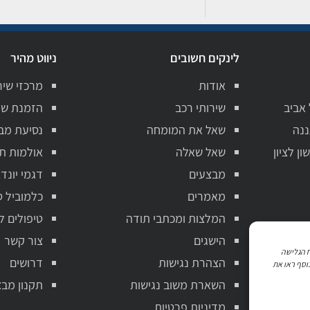
לינקים חשובים
ניווט מהיר
אודות
מרכזי שיר
 אביב
שירותי רכב
הזמנת שי
ננה
שאל את המומחה
נסיעת מב
ן לציון
שאל שאלה
אולמות ת
מבצעים
דגמי יונדא
מאמרים
כלמוביל ט
המלצות ומכתבי תודה
טיפולים ל
הישגים
צור קשר
ניתוח הגלישה
הצהרת נגישות
דרושים
וסף ראו את
השארת משוב נגישות
תקנון מבצ
מדיניות פרטיות