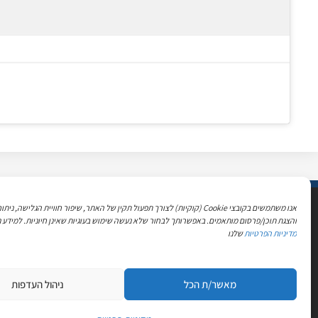
אנו משתמשים בקובצי Cookie (קוקיות) לצורך תפעול תקין של האתר, שיפור חוויית הגלישה, 
אודות
השירותים שלנו
והצגת תוכן/פרסום מותאמים. באפשרותך לבחור שלא נעשה שימוש בעוגיות שאינן חיוניות. למידע נ
מדיניות הפרטיות
שלנו
שירותי רכב
מרכזי השירות הילוך שישי יונדאי
מרכז שירות יונדאי תל
הוקמו בשנת 1994 על ידי אלי רזניק
מאשר/ת הכל
ניהול העדפות
מרכז שירות יונדאי רע
מתוך רצון לתת את השירות הטוב
מרכז שירות יונדאי ראשו
ביותר ללקוחות, תוך הקפדה על