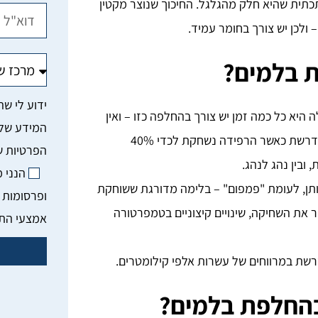
תית שהיא חלק מהגלגל. החיכוך שנוצר מקטין
 ולכן יש צורך בחומר עמיד.
א כל כמה זמן יש צורך בהחלפה כזו – ואין
לה תשובה חד משמעית. ככלל, הקביעה היא שהחלפת בלמים נדרשת כאשר הרפידה נשחקת לכדי 40%
ובין נהג לנהג.
הנני 
תן, לעומת "פמפום" – בלימה מדורגת ששוחקת
ופרסומות 
יר את השחיקה, שינויים קיצוניים בטמפרטורה
אמצעי הת
שת במרווחים של עשרות אלפי קילומטרים.