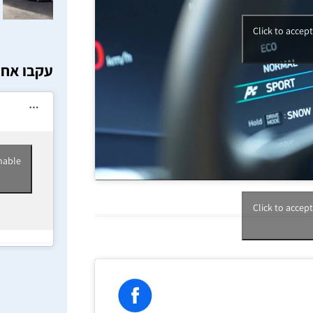
Click to accep
עקבו אחר
nable
Click to accep